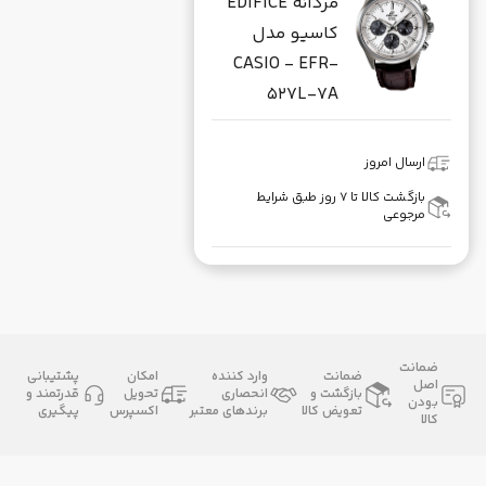
مردانه EDIFICE
کاسیو مدل
CASIO - EFR-
527L-7A
ارسال امروز
بازگشت کالا تا ۷ روز طبق شرایط
مرجوعی
ضمانت
ضمانت
وارد کننده
امکان
پشتیبانی
اصل
بازگشت و
انحصاری
تحویل
قدرتمند و
بودن
تعویض کالا
برندهای معتبر
اکسپرس
پیگیری
کالا