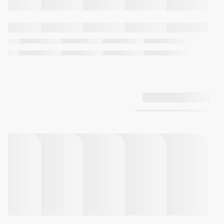
دقت: ±20 ثانیه در هر ماه
عمر تقریبی باتری: 2 سال با باتری
SR920SW