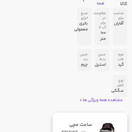
کالا
همه
مناسب
مقاومت
منبع
برای
در
انرژی
برابر
آقایان
باتری
آب تا
معمولی
100
متر
فرم
جنس
جنس
قاب
بدنه
بند
گرد
استیل
چرم
نوع
قفل
سگکی
مشاهده همه ویژگی ها
ساعت مچی