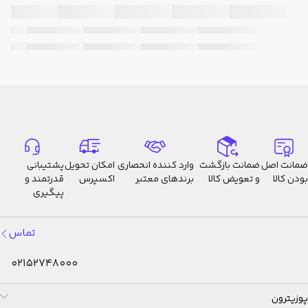
ضمانت اصل
ضمانت بازگشت
وارد کننده انحصاری
امکان تحویل
پشتیبانی
بودن کالا
و تعویض کالا
برندهای معتبر
اکسپرس
قدرتمند و
پیگیری
تماس
02152748000
پوزیترون