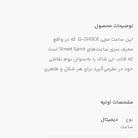
توضیحات محصول
این ساعت مچی G-SHOCK، که در واقع
معرف سری ساعت‌های Street Spirit است
که قالب جی شاک را به‌عنوان بوم نقاشی
خود در نظرمی‌گیرد برای هر شکل و ظاهری
که شما دوست دارید، مناسب است. اگرمی
خواهید یک هنر گرافیتی جذاب را به روی
مچ دستتان در هر فضا و خیابانی به همراه
مشخصات اولیه
داشته باشید، این مدل ساعت G-SHOCK
انتخابی جسورانه و گزینه ای دقیق خواهد
نوع
دیجیتال
ساعت
بود. این طرح‌های هوشمندانه خیابانی که