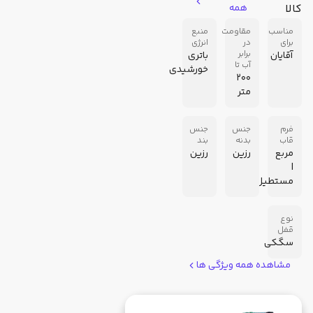
کالا
همه
مناسب
مقاومت
منبع
برای
در
انرژی
برابر
آقایان
باتری
آب تا
خورشیدی
200
متر
فرم
جنس
جنس
قاب
بدنه
بند
مربع
رزین
رزین
|
مستطیل
نوع
قفل
سگکی
مشاهده همه ویژگی ها