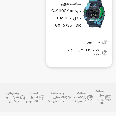
ساعت مچی
مردانه G-SHOCK
مدل CASIO -
GX-56SS-1DR
ارسال امروز
بازگشت کالا تا ۷ روز طبق شرایط
مرجوعی
ضمانت
ضمانت
وارد کننده
امکان
پشتیبانی
اصل
بازگشت و
انحصاری
تحویل
قدرتمند و
بودن
تعویض کالا
برندهای معتبر
اکسپرس
پیگیری
کالا