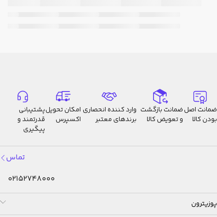
قابل شارژ (مدت عملکرد پس از شارژ
کامل زمانی که در تاریکی کامل
نگه‌داری شود و قابلیت ذخیره
نیروی آن روشن باشد) |
ضمانت اصل
ضمانت بازگشت
وارد کننده انحصاری
امکان تحویل
پشتیبانی
بودن کالا
و تعویض کالا
برندهای معتبر
اکسپرس
قدرتمند و
پیگیری
تماس
02152748000
پوزیترون