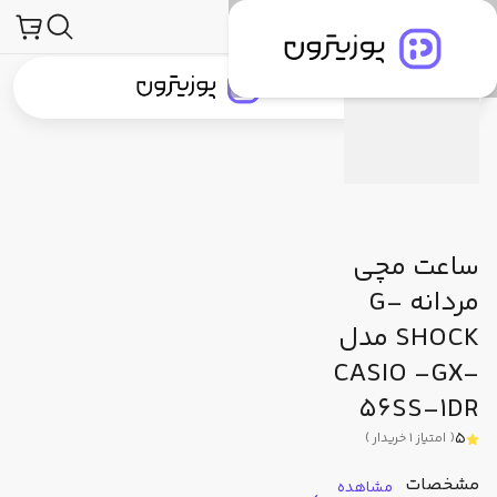
محصولات
ساعت و لوازم جانبی ساعت
ساعت مچی
جی شاک (G-Shock)
توضیحات محصول
مشخصات فنی
دیدگاه کاربران
جستجو در
جستجو در
دسته‌بندی محصولات
برندهای پوزیترون
پوزیترون‌کلاب
بلاگ
ساعت مچی
مردانه G-
SHOCK مدل
CASIO -GX-
56SS-1DR
5
(
امتیاز
1
خریدار
)
مشخصات
مشاهده