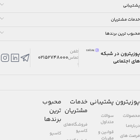
پشتیبانی
خدمات مشتریان
محبوب ترین برندها
تلفن
پوزیترون در شبکه
02152748000
تماس
های اجتماعی
:
پوزیترون
پشتیبانی
خدمات
محبوب
مشتریان
ترین
محصولات
سوالات
برندها
متداول
فروشگاه‌های
درباره‌مـا
کاسیو
قوانین و
کاسیو
فرصت های
مقررات