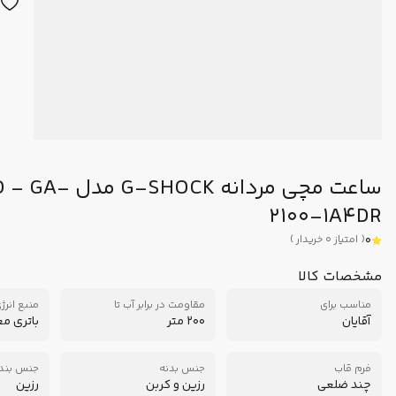
ساعت مچی مردانه G-SHOCK
2100-1A4DR
0
(
امتیاز
0
خریدار
)
مشخصات کالا
مناسب برای
مقاومت در برابر آب تا
منبع انرژ
آقایان
200 متر
باتری م
فرم قاب
جنس بدنه
جنس بند
چند ضلعی
رزین و کربن
رزین