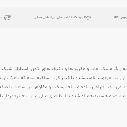
یض کالا
وارد کننده انحصاری برندهای معتبر
ام
ا انتخاب مدل GA-2100 با ظاهر هشت ضلعی نمادین G-SHOCK به رنگ مشکی مات و عقربه ها و دقیقه های نئون، استایلی
از رزین مرغوب تقویت‌شده با فیبر کربن ساخته شده که باعث باریک
اد می‌شود. طراحی ساده و ساختارسخت و مقاوم این ساعت با صفح
شاهده هستند،همراه شده تا از ظاهری عالی و آراسته برخوردار با