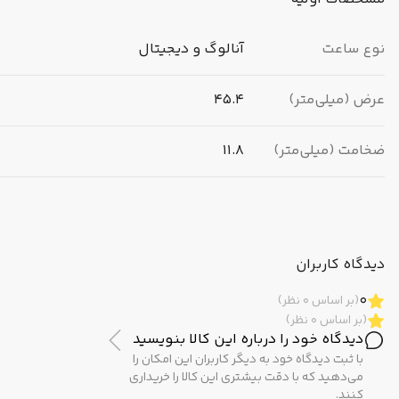
نوع ساعت
آنالوگ و دیجیتال
عرض (میلی‌متر)
45.4
ضخامت (میلی‌متر)
11.8
برند
کاسیو (CASIO)
مبدا برند
ژاپن
دیدگاه کاربران
0
(بر اساس 0 نظر)
(بر اساس 0 نظر)
مشخصات ظاهری
دیدگاه خود را درباره این کالا بنویسید
با ثبت دیدگاه خود به دیگر کاربران این امکان را
رنگ بدنه
مشکی / دودی تیره
می‌دهید که با دقت بیشتری این کالا را خریداری
کنند.