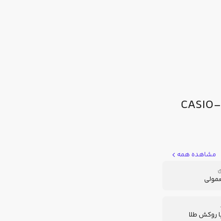
CASIO-LTP-V300-
مشاهده همه
ی
عمولی
ا روکش طلا