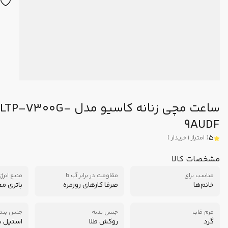
ساعت مچی زنانه کاسیو مدل G
9AUDF
5
(
امتیاز
1
خریدار
)
مشخصات کالا
مناسب برای
مقاومت در برابر آب تا
منبع انرژ
خانم‌ها
صرفا کارهای روزمره
باتری م
فرم قاب
جنس بدنه
جنس بند
گرد
روکش طلا
استیل ب