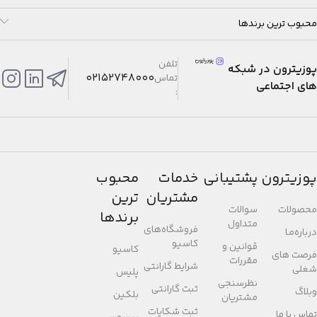
محبوب ترین برندها
تلفن
پوزیترون در شبکه
02152748000
تماس
های اجتماعی
:
پوزیترون
پشتیبانی
خدمات
محبوب
مشتریان
ترین
محصولات
سوالات
برندها
متداول
فروشگاه‌های
درباره‌مـا
کاسیو
قوانین و
کاسیو
فرصت های
مقررات
شرایط گارانتی
شغلی
پلیس
نظرسنجی
ثبت گارانتی
وبلاگ
بلکین
مشتریان
ثبت شکایات
تماس با ما