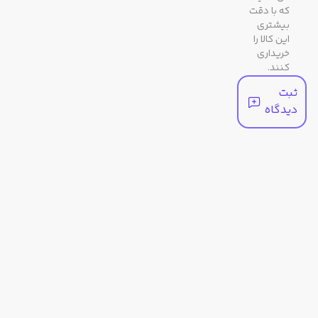
رنگ
نقره ای
که با دقت
بیشتری
بند
این کالا را
خریداری
کنند.
مشخصات عملکردی
ثبت
دیدگاه
کرنومتر
1/100 ثانیه ای
سایر
توضیحات
جنس بدنه / قاب: استیل ضد خش
بیشتر
دکمه‌ای، سه‌قلابه
بند استیل ضد خش
شیشه معدنی
مقاومت در برابر آب تا عمق 50 متری
وقت‌نمای معمولی