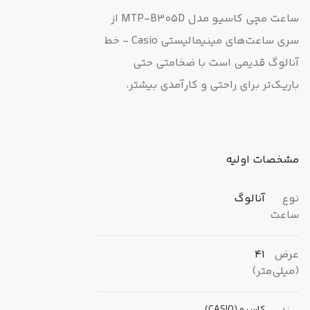
ساعت مچی کاسیو مدل MTP-B305D از
سری ساعت‌های مینیمالیستی Casio - خط
آنالوگ قدیمی است با ضخامتی حتی
باریک‌تر برای راحتی و کارآمدی بیشتر،
به‌علاوه طراحی چند صفحه‌مدرج برای
عملکردی پیچیده که می تواند انتخاب
مناسبی باشد برای داشتن استایلی مطابق
مشخصات اولیه
مد روزبا صفحه ای به رنگ سفید و بند
استیل. صفحه‌های مدرج داخلی برای نمایش
نوع
آنالوگ
ساعت
روز، تاریخ، و ساعت 24 ساعته به سبک تک
رنگ، صفحه ساعت ساده‌ای را با حسی
عرض
41
اززیبایی مکانیکی ایجاد می‌کنند که به
(میلی‌متر)
وضوح اطلاعات مورد نیاز شما را نشان می
دهند. این ساعت ها با مقاومت در برابر آب