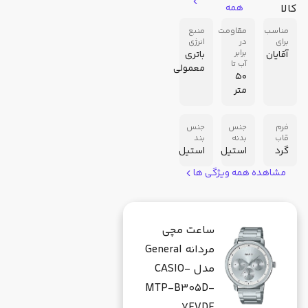
کالا
همه
مناسب
مقاومت
منبع
برای
در
انرژی
برابر
آقایان
باتری
آب تا
معمولی
50
متر
فرم
جنس
جنس
قاب
بدنه
بند
گرد
استیل
استیل
مشاهده همه ویژگی ها
ساعت مچی
مردانه General
مدل CASIO-
MTP-B305D-
7EVDF