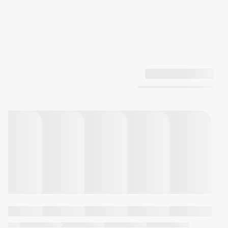
آنالوگ: 3 عقربه (ساعت‌شمار،
دقیقه‌شمار، ثانیه‌شمار)
3 صفحه مدرج (تاریخ، روز، 24
ساعتی)
دقت: ±20 ثانیه در هر ماه
عمر تقریبی باتری: 3 سال با باتری
SR927SW