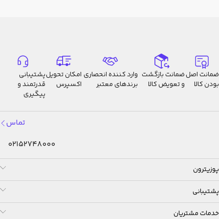
ضمانت اصل
ضمانت بازگشت
وارد کننده انحصاری
امکان تحویل
پشتیبانی
بودن کالا
و تعویض کالا
برندهای معتبر
اکسپرس
قدرتمند و
پیگیری
تماس
02152748000
پوزیترون
پشتیبانی
خدمات مشتریان