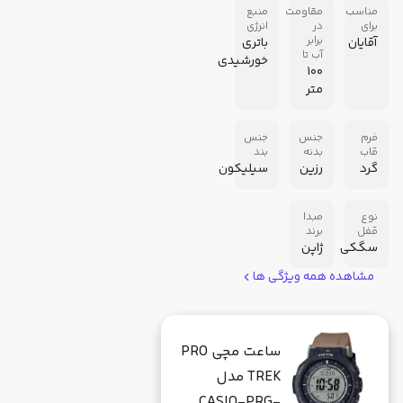
مناسب
مقاومت
منبع
برای
در
انرژی
برابر
آقایان
باتری
آب تا
خورشیدی
100
متر
فرم
جنس
جنس
قاب
بدنه
بند
گرد
رزین
سیلیکون
نوع
مبدا
قفل
برند
سگکی
ژاپن
مشاهده همه ویژگی ها
ساعت مچی PRO
TREK مدل
CASIO-PRG-