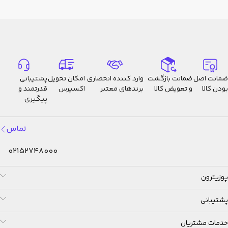
اینچ جیوه)
نمودار گرایش فشار جوی
(خوانش‌های 42 ساعت گذشته)
نمودار اختلاف فشار جوی
آلارم اطلاعات مربوط به گرایش
فشار بارومتری (بوق و پیکان
ضمانت اصل
ضمانت بازگشت
وارد کننده انحصاری
امکان تحویل
پشتیبانی
تغییرات قابل توجه در فشار را نشان
بودن کالا
و تعویض کالا
برندهای معتبر
اکسپرس
قدرتمند و
می‌دهند)
پیگیری
*تغییر بین هکتوپاسکال و اینچ
جیوه
تماس
دماسنج
محدوده نمایش: 10- تا 60 درجه
02152748000
سانتیگراد (14 تا 140 درجه فارنهایت)
واحد نمایش: 0.1 درجه سانتیگراد
پوزیترون
(0.2 درجه فارنهایت)
*تغییر بین سانتیگراد (°C) و
پشتیبانی
فارنهایت (°F)
زمان جهانی
خدمات مشتریان
31 منطقه زمانی (48 شهر + ساعت