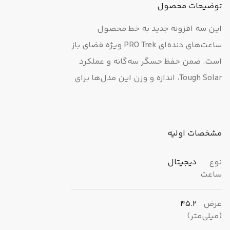
توضیحات محصول
این سه افزونه جدید به خط محصول
ساعت‌های دنده‌ای PRO Trek ویژه فضای باز
است. ضمن حفظ حسگر سه‌گانه و عملکرد
Tough Solar، اندازه و وزن این مدل‌ها برای
راحتی بهتر هنگام پوشیدن طولانی مدت
کاهش یافته است. دکمه‌های دسترسی
مستقیم به اندازه‌گیری‌های حسگر سه‌گانه
مشخصات اولیه
در سمت راست بدنه قرار دارند و برای روانی
و بی‌خطا بودن عملیات، نام عملکرد هر
نوع
دیجیتال
ساعت
دکمه روی قاب نقش بسته است. در
نمایشگر برای بهبود خوانایی زمان فعلی و
عرض
45.2
دیگر اطلاعات نمایشگر، حتی وقتی که
(میلی‌متر)
نمایشگر روشن است، از فونتی پررنگ‌تر