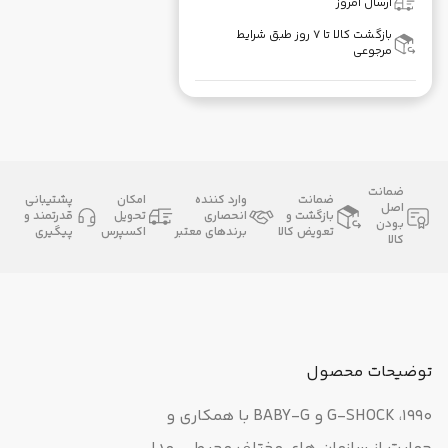
ارسال امروز
بازگشت کالا تا ۷ روز طبق شرایط
مرجوعی
ضمانت
ضمانت
وارد کننده
امکان
پشتیبانی
اصل
بازگشت و
انحصاری
تحویل
قدرتمند و
بودن
تعویض کالا
برندهای معتبر
اکسپرس
پیگیری
کالا
توضیحات محصول
1990، G-SHOCK و BABY-G با همکاری و