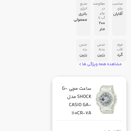
مناسب
مقاومت
منبع
برای
در
انرژی
برابر
آقایان
باتری
آب تا
معمولی
200
متر
فرم
جنس
جنس
قاب
بدنه
بند
گرد
رزین
رزین
مشاهده همه ویژگی ها
ساعت مچی G-
SHOCK مدل
CASIO GA-
110CR-7A