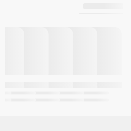
معکوس: 1 دقیقه تا 24 ساعت
(افزایش 1 دقیقه و افزایش 1 ساعت)
موارد دیگر: تکرار خودکار
5 آلارم روزانه (با 1 زنگ چرت زدن)
سیگنال ساعت ساعتی
تقویم کامل خودکار (تا سال 2099)
فرمت 12/24 ساعته
زمان سنجی منظم
آنالوگ: 2 عقربه (ساعت، دقیقه
(حرکت عقربه هر 20 ثانیه))، 1 شماره
گیری (سرعت)
دیجیتال: ساعت، دقیقه، ثانیه، بعد
از ظهر، ماه، تاریخ، روز
دقت: 15 ± ثانیه در ماه
تقریبا عمر باتری: 2 سال در CR1220