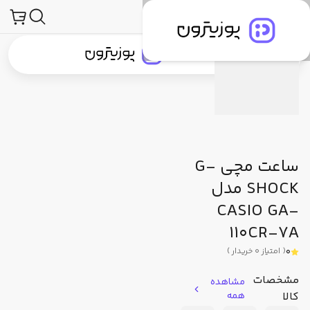
محصولات
ساعت و لوازم جانبی ساعت
ساعت مچی
جی شاک (G-Shock)
توضیحات محصول
مشخصات فنی
دیدگاه کاربران
جستجو در
جستجو در
دسته‌بندی محصولات
برندهای پوزیترون
پوزیترون‌کلاب
بلاگ
ساعت مچی G-
SHOCK مدل
CASIO GA-
110CR-7A
0
(
امتیاز
0
خریدار
)
مشخصات
مشاهده
کالا
همه