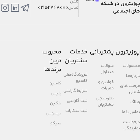
تلفن
پوزیترون در شبکه
02152748000
تماس
های اجتماعی
:
پوزیترون
پشتیبانی
خدمات
محبوب
مشتریان
ترین
محصولات
سوالات
برندها
متداول
فروشگاه‌های
درباره‌مـا
کاسیو
قوانین و
کاسیو
فرصت های
مقررات
شرایط گارانتی
شغلی
پلیس
نظرسنجی
ثبت گارانتی
وبلاگ
بلکین
مشتریان
ثبت شکایات
تماس با ما
بیسوس
درخواست
سیکو
نمایندگی