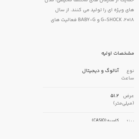
حمایت از سازمان های مختلف محیطی، مدل
های ویژه ای را تولید می کنند. از سال
2018، G-SHOCK و BABY-G فعالیت های
AQUA PLANET، یک سازمان غیردولتی که
در جهت بازسازی صخره های مرجانی فعالیت
می کند، تایید و حمایت خواهند کرد. این
مشخصات اولیه
مدل‌های جدید از مواد نیمه‌شفاف برای
ایجاد نقوشی استفاده می‌کنند که
نوع
آنالوگ و دیجیتال
ساعت
اقیانوس‌های زیبای جهان را به همراه
مرجان‌ها، ماهی‌ها و دیگر اشکال حیاتی که
عرض
51.2
در آنجا زندگی می‌کنند، به یاد می‌آورند. هر
(میلی‌متر)
دو مدل G-SHOCK و BABY-G در سه رنگ
انتخاب می شوند: آبی شفاف اقیانوس،
برند
کاسیو (CASIO)
قرمز مرجانی (نماینده مرجان قرمز، که برخی