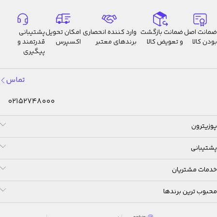
ضمانت اصل
ضمانت بازگشت
وارد کننده انحصاری
امکان تحویل
پشتیبانی
بودن کالا
و تعویض کالا
برندهای معتبر
اکسپرس
قدرتمند و
پیگیری
تماس
02152748000
پوزیترون
پشتیبانی
خدمات مشتریان
محبوب ترین برندها