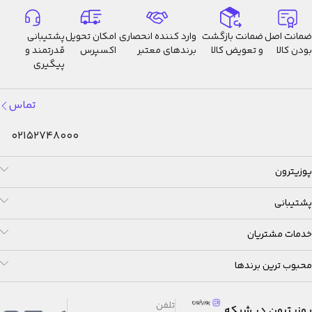
ضمانت اصل
ضمانت بازگشت
وارد کننده انحصاری
امکان تحویل
پشتیبانی
بودن کالا
و تعویض کالا
برندهای معتبر
اکسپرس
قدرتمند و
پیگیری
تماس
02152748000
پوزیترون
پشتیبانی
خدمات مشتریان
محبوب ترین برندها
تلفن
پوزیترون در شبکه