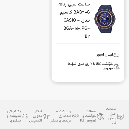
ساعت مچی زنانه
BABY-G کاسیو
مدل CASIO -
BGA-150PG-
2B2
ارسال امروز
بازگشت کالا تا ۷ روز طبق شرایط
مرجوعی
ضمانت
ضمانت
وارد کننده
امکان
پشتیبانی
اصل
بازگشت و
انحصاری
تحویل
قدرتمند و
بودن
تعویض کالا
برندهای معتبر
اکسپرس
پیگیری
کالا