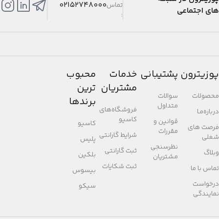
02152748000
تماس
های اجتماعی
:
پوزیترون
پشتیبانی
خدمات
محبوب
مشتریان
ترین
محصولات
سوالات
برندها
متداول
فروشگاه‌های
درباره‌مـا
کاسیو
قوانین و
کاسیو
فرصت های
مقررات
شرایط گارانتی
شغلی
پلیس
نظرسنجی
ثبت گارانتی
وبلاگ
بلکین
مشتریان
ثبت شکایات
تماس با ما
بیسوس
درخواست
سیکو
نمایندگی