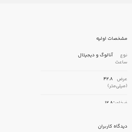
مشخصات اولیه
نوع
آنالوگ و دیجیتال
ساعت
عرض
42.8
(میلی‌متر)
ضخامت
12.8
(میلی‌متر)
دیدگاه کاربران
برند
کاسیو (CASIO)