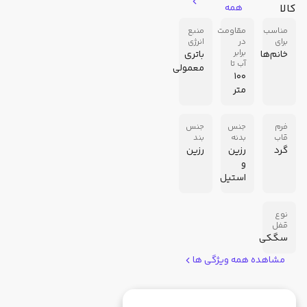
کالا
همه
مناسب
مقاومت
منبع
برای
در
انرژی
برابر
خانم‌ها
باتری
آب تا
معمولی
100
متر
فرم
جنس
جنس
قاب
بدنه
بند
گرد
رزین
رزین
و
استیل
نوع
قفل
سگکی
مشاهده همه ویژگی ها