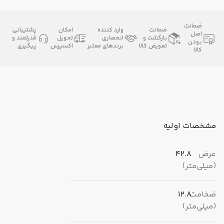
ضمانت
ضمانت
وارد کننده
امکان
پشتیبانی
اصل
بازگشت و
انحصاری
تحویل
قدرتمند و
بودن
تعویض کالا
برندهای معتبر
اکسپرس
پیگیری
کالا
مشخصات اولیه
عرض
42.8
(میلی‌متر)
ضخامت
12.8
(میلی‌متر)