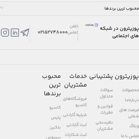
محبوب ترین برندها
تلفن
پوزیترون در شبکه
02152748000
تماس
های اجتماعی
:
پوزیترون
پشتیبانی
خدمات
محبوب
مشتریان
ترین
محصولات
سوالات
برندها
متداول
فروشگاه‌های
درباره‌مـا
کاسیو
قوانین و
کاسیو
فرصت های
مقررات
شرایط گارانتی
شغلی
پلیس
نظرسنجی
ثبت گارانتی
وبلاگ
بلکین
مشتریان
ثبت شکایات
تماس با ما
بیسوس