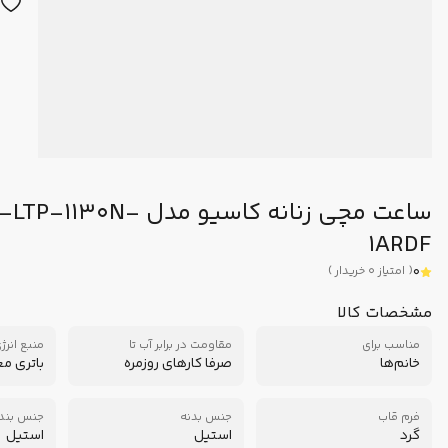
ساعت مچی زنانه کاسیو مدل 30N
1ARDF
0
(
امتیاز
0
خریدار
)
مشخصات کالا
مناسب برای
مقاومت در برابر آب تا
منبع انرژ
خانم‌ها
صرفا کارهای روزمره
باتری م
فرم قاب
جنس بدنه
جنس بند
گرد
استیل
استیل