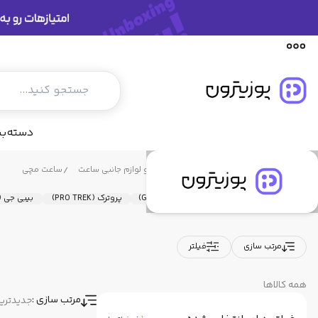
ساعت مچی
دسته‌ب
فروشگاه پوزیترون
محصولات
ساعت و لوازم جانبی ساعت
ساعت مچی
شین (Sheen)
جی شاک (G-Shock)
پروترک (PRO TREK)
بیبی جی (BABY-G
مرتب سازی
فیلتر
همه کالاها
مرتب سازی :
جدیدتری