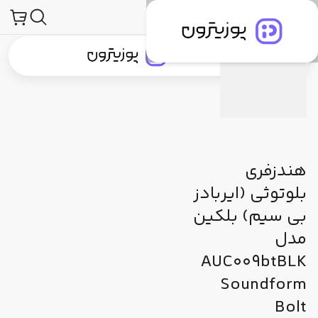
صولات
لوازم جانبی صوتی و تصویری
هدفون، هدست و هندزفری
هندزفری
توضیحات محصول
مشخصات فنی
دیدگاه کاربران
جستجو در
جستجو در
دسته‌بندی محصولات
برندهای پوزیترون
پوزیترون‌کلاب
بلاگ
هندزفری
بلوتوثی (ایربادز
بی‌ سیم) بلکین
مدل
AUC009btBLK
Soundform
Bolt