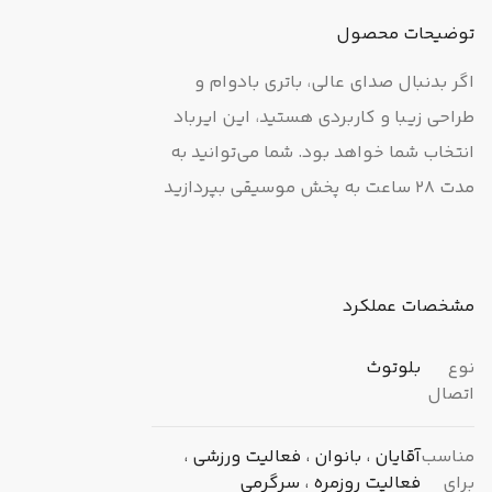
توضیحات محصول
اگر بدنبال صدای عالی، باتری بادوام و
طراحی زیبا و کاربردی هستید، این ایرباد
انتخاب شما خواهد بود. شما می‌توانید به
مدت 28 ساعت به پخش موسیقی بپردازید
و با استفاده از فناوری بلوتوث 5.2 و
درایورهای 6 میلی‌متری، از صدای عالی و
بدون قطع و وصل لذت ببرید. طراحی
مشخصات عملکرد
ارگونومیک ایربادها، امکان استفاده راحت
و پیوسته از آن را فراهم کرده است.
نوع
بلوتوث
اتصال
همچنین استاندارد ضد آب IPX4 این
محصول از خرابی آن در اثر تعریق یا
مناسب
آقایان ، بانوان ، فعالیت ورزشی ،
استفاده در شرایط بارانی جلوگیری می‌کنند.
برای
فعالیت روزمره ، سرگرمی