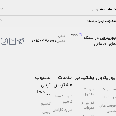
خدمات مشتریان
محبوب ترین برندها
تلفن
پوزیترون در شبکه
02152748000
تماس
های اجتماعی
:
پوزیترون
پشتیبانی
خدمات
محبوب
مشتریان
ترین
محصولات
سوالات
برندها
متداول
فروشگاه‌های
درباره‌مـا
کاسیو
قوانین و
کاسیو
فرصت های
مقررات
شرایط گارانتی
شغلی
پلیس