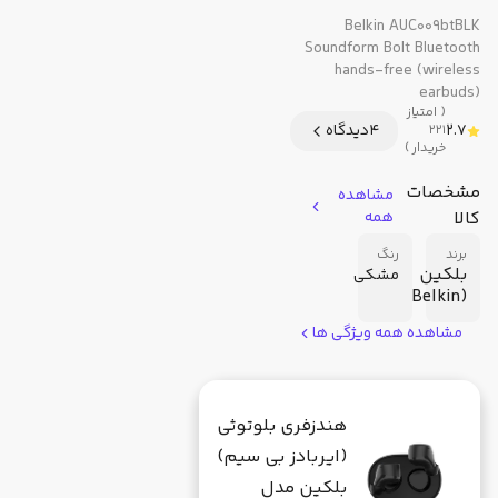
Belkin AUC009btBLK
Soundform Bolt Bluetooth
hands-free (wireless
earbuds)
(
امتیاز
2.7
4
دیدگاه
221
خریدار
)
مشخصات
مشاهده
کالا
همه
برند
رنگ
بلکین
مشکی
(Belkin)
مشاهده همه ویژگی ها
هندزفری بلوتوثی
(ایربادز بی‌ سیم)
بلکین مدل