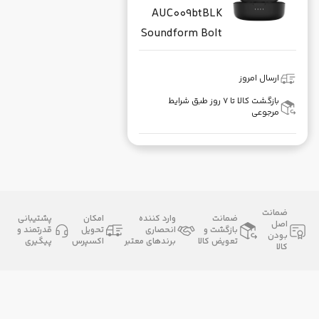
AUC009btBLK
Soundform Bolt
ارسال امروز
بازگشت کالا تا ۷ روز طبق شرایط
مرجوعی
ضمانت
ضمانت
وارد کننده
امکان
پشتیبانی
اصل
بازگشت و
انحصاری
تحویل
قدرتمند و
بودن
تعویض کالا
برندهای معتبر
اکسپرس
پیگیری
کالا