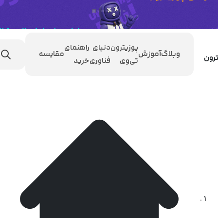
پوزیترون
دنیای
راهنمای
وبلاگ
آموزش
مقایسه
تی‌وی
فناوری
خرید