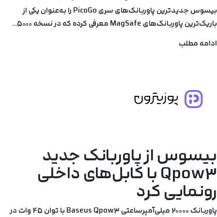
بیسوس جدیدترین پاوربانک‌های سری PicoGo را به‌عنوان یکی از
باریک‌ترین پاوربانک‌های MagSafe معرفی کرده که در نسخه 5000…
ادامه مطلب
بیسوس از پاوربانک جدید
Qpow3 با کابل‌های داخلی
رونمایی کرد
پاوربانک 20000 میلی‌آمپرساعتی Baseus Qpow3 با توان 45 وات در