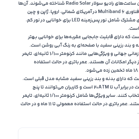
این مدل‌های Baby-G Spring Package به عنوان ساعت‌های رادیو سولار Radio Solar شناخته می‌شوند. آن‌ها
از شارژ خورشیدی Tough Solar بهره می‌برند و با فناوری Multiband 6 در آمریکای شمالی، اروپا، ژاپن و چین
به‌صورت رادیویی تنظیم می‌شوند. سایر ویژگی‌های مشترک شامل نور پس‌زمینه LED برای خوانایی در نور کم،
است.
ت هیبریدی است که دارای قابلیت جابجایی عقربه‌ها برای خوانایی بهتر
 و بند رزینی سفید با صفحه‌ای به رنگ آبی روشن است.
مقاومت در برابر آب تا 10ATM، نمایش 48 منطقه زمانی جهانی و ویژگی‌هایی مانند کرنومتر 1/100 ثانیه‌ای، تایمر
ارم روزانه از دیگر امکانات آن هستند. عمر باتری در حالت استفاده
 دیجیتالی است که دارای بدنه و بند رزینی سفید مشابه مدل قبلی است،
اما با قاب آلومینیومی آبی. این مدل دارای مقاومت در برابر آب تا 20ATM است و کاربران می‌توانند تا پنج
منطقه زمانی جهانی را برای جابه‌جایی بین آن‌ها انتخاب کنند. سایر ویژگی‌ها شامل کرنومتر 1/100 ثانیه‌ای، تایمر
شمارش معکوس 24 ساعته و پنج آلارم روزانه هستند. عمر باتری در حالت استفاده معمولی تا 11 ماه و در حالت