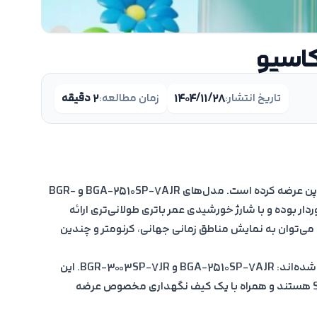
کاسیو
تاریخ انتشار:
۱۴۰۴/۱۱/۲۸
زمان مطالعه:
۲ دقیقه
کاسیو به‌تازگی دو ساعت جی‌شاک Baby-G را در ژاپن عرضه کرده است. مدل‌های BGA-2510SP-7AJR و BGR-
ی برخوردار بوده و با شارژ خورشیدی عمر باتری طولانی‌تری ارائه
می‌توان به نمایش مناطق زمانی جهانی، کرنومتر و چندین
دو ساعت جدید جی‌شاک Baby-G در ژاپن معرفی شده‌اند: BGA-2510SP-7AJR و BGR-3003SP-7JR. این
مدل‌ها بخشی از مجموعه Spring Package 2025 هستند و همراه با یک کیف نگهداری مخصوص عرضه