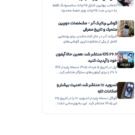
انتخاب بهترین شارژر ۲۵ وات سامسونگ فقط
به دیدن عدد ۲۵ وات روی جعبه محدود
نمی‌شود.…
گوشی رباتیک آنر – مشخصات دوربین
متحرک و تاریخ معرفی
شرکت آنر در حال آماده‌شدن برای رونمایی
کامل از یکی از متفاوت‌ترین گوشی‌های
هوشمند سال ۲۰۲۶…
iOS 26.6 منتشر شد؛ همین حالا آیفون
خود را آپدیت کنید
اپل در تاریخ 5 مرداد 1405 نسخه پایدار iOS
26.6 را برای آیفون‌های سازگار منتشر کرد.…
اندروید ۱۷ منتشر شد؛ امنیت بیشتر و
امکانات تازه
گوگل نسخه پایدار اندروید ۱۷ را در تاریخ 25
تیر 1405 منتشر کرد. این به‌روزرسانی ابتدا…